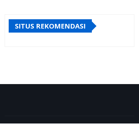
SITUS REKOMENDASI
Copyright © 2026 SURTIPANPTY.COM | Powered by
WordPress
|
NewsExo
by
ThemeArile