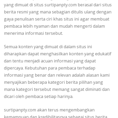
yang dimuat di situs surtipanpty.com berasal dari situs
berita resmi yang mana sebagian ditulis ulang dengan
gaya penulisan serta ciri khas situs ini agar membuat
pembaca lebih nyaman dan mudah mengerti dalam
menerima informasi tersebut.
Semua konten yang dimuat di dalam situs ini
diharapkan dapat menghasilkan konten yang edukatif
dan tentu menjadi acuan informasi yang dapat
dipercaya. Kebutuhan para pembaca terhadap
informasi yang benar dan relevan adalah alasan kami
menyajikan beberapa kategori berita pilihan yang
mana kategori tersebut memang sangat diminati dan
dicari oleh pembaca setiap harinya.
surtipanpty.com akan terus mengembangkan
kemampuan dan kredibilitasnya sebagai situs berita