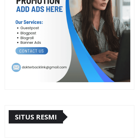
SITUS RESMI