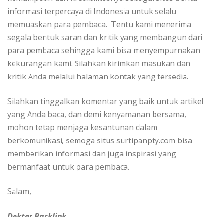
informasi terpercaya di Indonesia untuk selalu
memuaskan para pembaca. Tentu kami menerima
segala bentuk saran dan kritik yang membangun dari
para pembaca sehingga kami bisa menyempurnakan
kekurangan kami. Silahkan kirimkan masukan dan
kritik Anda melalui halaman kontak yang tersedia.
Silahkan tinggalkan komentar yang baik untuk artikel
yang Anda baca, dan demi kenyamanan bersama,
mohon tetap menjaga kesantunan dalam
berkomunikasi, semoga situs surtipanpty.com bisa
memberikan informasi dan juga inspirasi yang
bermanfaat untuk para pembaca.
Salam,
Dokter Backlink